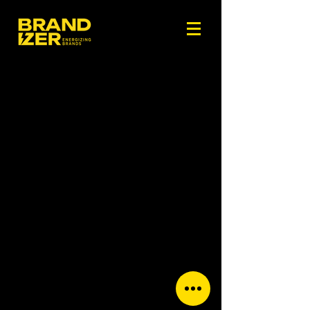
PORTFOLIO
2A MAADI STAR TOWERS,CORNICH ELNILE, MAADI, CAIRO
+20 1002477723
+20 2 25263949